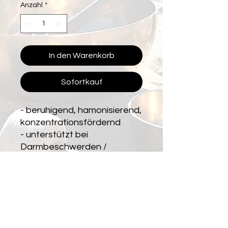
Anzahl
*
In den Warenkorb
Sofortkauf
- beruhigend, hamonisierend,
konzentrationsfördernd
- unterstützt bei
Darmbeschwerden /
Kopfschmerzen,
Hautprobleme (dunkler
Stein),
Schlaflosigkeit (heller Stein)
PRODUKTINFO