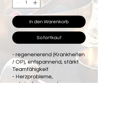
In den Warenkorb
Sofortkauf
- regenerierend (Krankheiten
/ OP), entspannend, stärkt
Teamfähigkeit
- Herzprobleme,
entzündungs- und
schmerzlindernd,
Hautprobleme
PRODUKTINFO