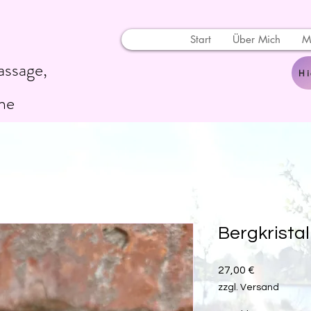
Start
Über Mich
M
assage,
Hi
ne
Bergkristal
Preis
27,00 €
zzgl. Versand