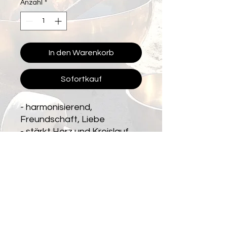
Anzahl
*
In den Warenkorb
Sofortkauf
- harmonisierend,
Freundschaft, Liebe
- stärkt Herz und Kreislauf,
Höhenangst, stärkt die
Fruchtbarkeit
- Hautpflege
PRODUKTINFO
Art: Kugelarmband 4 mm