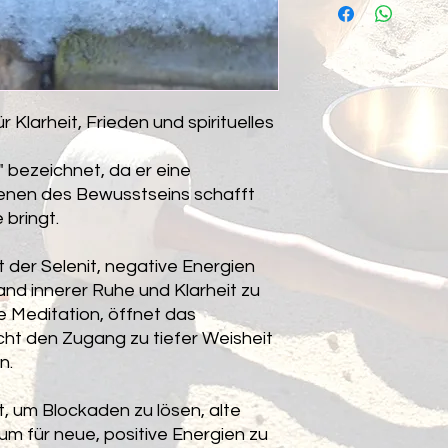
sondern Teil der Sch
Wertverlust verantwo
Aktuell versende ich
Steins.
Es fällt eine Versan
r Klarheit, Frieden und spirituelles
r" bezeichnet, da er eine
enen des Bewusstseins schafft
 bringt.
lft der Selenit, negative Energien
nd innerer Ruhe und Klarheit zu
ie Meditation, öffnet das
ht den Zugang zu tiefer Weisheit
en.
t, um Blockaden zu lösen, alte
m für neue, positive Energien zu