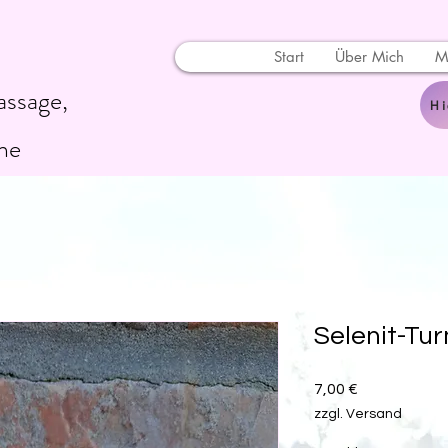
Start
Über Mich
M
assage,
Hi
ne
Selenit-Tur
Preis
7,00 €
zzgl. Versand